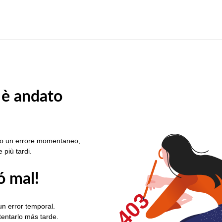
 è andato
rato un errore momentaneo,
e più tardi.
ó mal!
403
un error temporal.
ntentarlo más tarde.