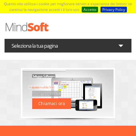
Questo sito utilizza i cookie per migliorare servizi e esperienza dei lettori: se
continui la navigazione accetti i il loro uso
Accetto
Privacy Policy
Mind
Soft
Seleziona la tua pagina
Home
Applicazioni
Sviluppo Software
Contatti
Multipiattaforma Mac / Win
Database su robusta piattaforma
Sviluppo applicazioni Client-Server
Gestione Web Server
Privacy
Chiamaci ora