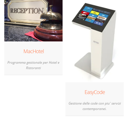
MacHotel
Programma gestionale per Hotel e
Ristoranti
EasyCode
Gestione delle code con piu' servizi
contemporanei.